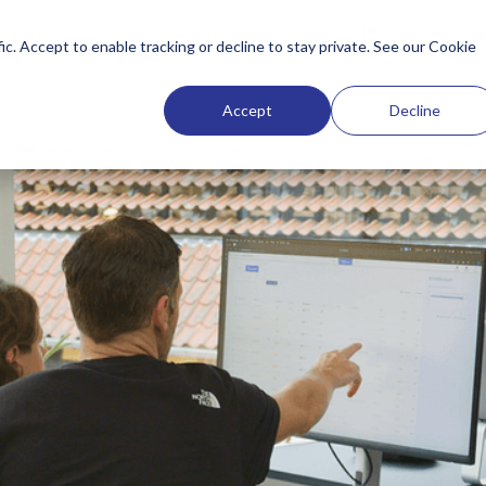
 Pluto
Prismodel
Kontakt
Careers
DK
M
ic. Accept to enable tracking or decline to stay private. See our
Cookie
Accept
Decline