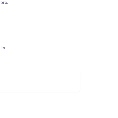
dere.
ler